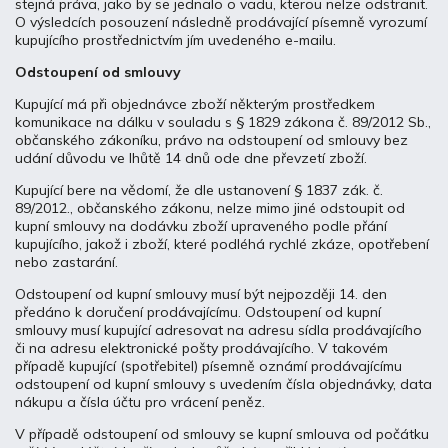
stejná práva, jako by se jednalo o vadu, kterou nelze odstranit.
O výsledcích posouzení následně prodávající písemně vyrozumí
kupujícího prostřednictvím jím uvedeného e-mailu.
Odstoupení od smlouvy
Kupující má při objednávce zboží některým prostředkem
komunikace na dálku v souladu s § 1829 zákona č. 89/2012 Sb.,
občanského zákoníku, právo na odstoupení od smlouvy bez
udání důvodu ve lhůtě 14 dnů ode dne převzetí zboží.
Kupující bere na vědomí, že dle ustanovení § 1837 zák. č.
89/2012., občanského zákonu, nelze mimo jiné odstoupit od
kupní smlouvy na dodávku zboží upraveného podle přání
kupujícího, jakož i zboží, které podléhá rychlé zkáze, opotřebení
nebo zastarání.
Odstoupení od kupní smlouvy musí být nejpozději 14. den
předáno k doručení prodávajícímu. Odstoupení od kupní
smlouvy musí kupující adresovat na adresu sídla prodávajícího
či na adresu elektronické pošty prodávajícího. V takovém
případě kupující (spotřebitel) písemně oznámí prodávajícímu
odstoupení od kupní smlouvy s uvedením čísla objednávky, data
nákupu a čísla účtu pro vrácení peněz.
V případě odstoupení od smlouvy se kupní smlouva od počátku