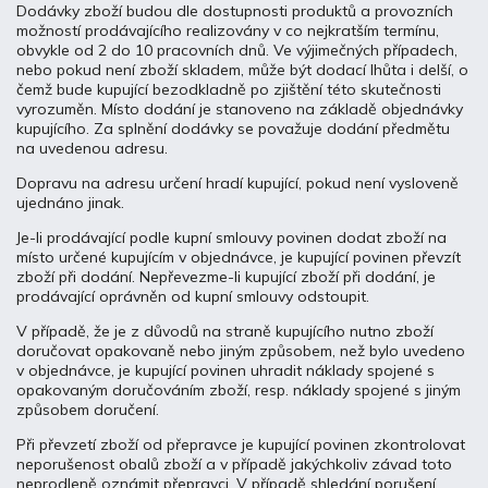
Dodávky zboží budou dle dostupnosti produktů a provozních
možností prodávajícího realizovány v co nejkratším termínu,
obvykle od 2 do 10 pracovních dnů. Ve výjimečných případech,
nebo pokud není zboží skladem, může být dodací lhůta i delší, o
čemž bude kupující bezodkladně po zjištění této skutečnosti
vyrozuměn. Místo dodání je stanoveno na základě objednávky
kupujícího. Za splnění dodávky se považuje dodání předmětu
na uvedenou adresu.
Dopravu na adresu určení hradí kupující, pokud není vysloveně
ujednáno jinak.
Je-li prodávající podle kupní smlouvy povinen dodat zboží na
místo určené kupujícím v objednávce, je kupující povinen převzít
zboží při dodání. Nepřevezme-li kupující zboží při dodání, je
prodávající oprávněn od kupní smlouvy odstoupit.
V případě, že je z důvodů na straně kupujícího nutno zboží
doručovat opakovaně nebo jiným způsobem, než bylo uvedeno
v objednávce, je kupující povinen uhradit náklady spojené s
opakovaným doručováním zboží, resp. náklady spojené s jiným
způsobem doručení.
Při převzetí zboží od přepravce je kupující povinen zkontrolovat
neporušenost obalů zboží a v případě jakýchkoliv závad toto
neprodleně oznámit přepravci. V případě shledání porušení