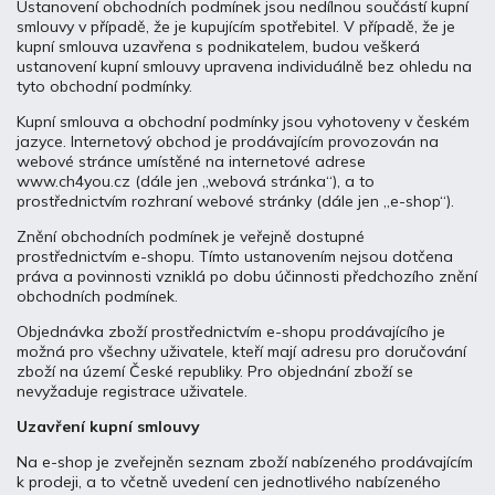
Ustanovení obchodních podmínek jsou nedílnou součástí kupní
smlouvy v případě, že je kupujícím spotřebitel. V případě, že je
kupní smlouva uzavřena s podnikatelem, budou veškerá
ustanovení kupní smlouvy upravena individuálně bez ohledu na
tyto obchodní podmínky.
Kupní smlouva a obchodní podmínky jsou vyhotoveny v českém
jazyce. Internetový obchod je prodávajícím provozován na
webové stránce umístěné na internetové adrese
www.ch4you.cz (dále jen „webová stránka“), a to
prostřednictvím rozhraní webové stránky (dále jen „e-shop“).
Znění obchodních podmínek je veřejně dostupné
prostřednictvím e-shopu. Tímto ustanovením nejsou dotčena
práva a povinnosti vzniklá po dobu účinnosti předchozího znění
obchodních podmínek.
Objednávka zboží prostřednictvím e-shopu prodávajícího je
možná pro všechny uživatele, kteří mají adresu pro doručování
zboží na území České republiky. Pro objednání zboží se
nevyžaduje registrace uživatele.
Uzavření kupní smlouvy
Na e-shop je zveřejněn seznam zboží nabízeného prodávajícím
k prodeji, a to včetně uvedení cen jednotlivého nabízeného