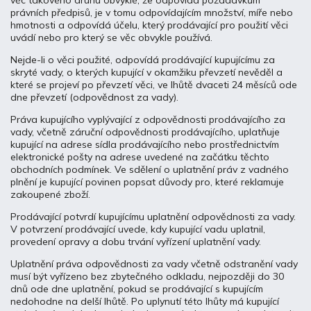
věc takového druhu obvyklé, že odpovídá požadavkům
právních předpisů, je v tomu odpovídajícím množství, míře nebo
hmotnosti a odpovídá účelu, který prodávající pro použití věci
uvádí nebo pro který se věc obvykle používá.
Nejde-li o věci použité, odpovídá prodávající kupujícímu za
skryté vady, o kterých kupující v okamžiku převzetí nevěděl a
které se projeví po převzetí věci, ve lhůtě dvaceti 24 měsíců ode
dne převzetí (odpovědnost za vady).
Práva kupujícího vyplývající z odpovědnosti prodávajícího za
vady, včetně záruční odpovědnosti prodávajícího, uplatňuje
kupující na adrese sídla prodávajícího nebo prostřednictvím
elektronické pošty na adrese uvedené na začátku těchto
obchodních podmínek. Ve sdělení o uplatnění práv z vadného
plnění je kupující povinen popsat důvody pro, které reklamuje
zakoupené zboží.
Prodávající potvrdí kupujícímu uplatnění odpovědnosti za vady.
V potvrzení prodávající uvede, kdy kupující vadu uplatnil,
provedení opravy a dobu trvání vyřízení uplatnění vady.
Uplatnění práva odpovědnosti za vady včetně odstranění vady
musí být vyřízeno bez zbytečného odkladu, nejpozději do 30
dnů ode dne uplatnění, pokud se prodávající s kupujícím
nedohodne na delší lhůtě. Po uplynutí této lhůty má kupující