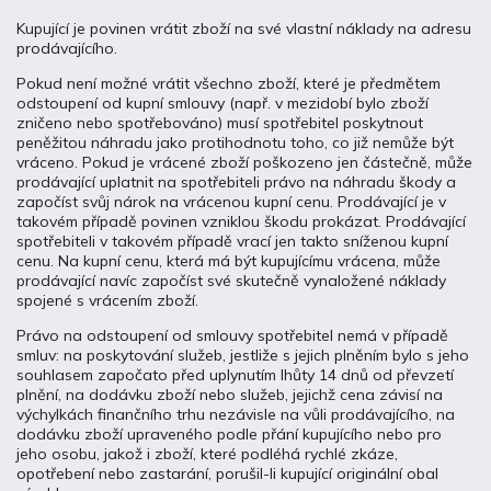
Kupující je povinen vrátit zboží na své vlastní náklady na adresu
prodávajícího.
Pokud není možné vrátit všechno zboží, které je předmětem
odstoupení od kupní smlouvy (např. v mezidobí bylo zboží
zničeno nebo spotřebováno) musí spotřebitel poskytnout
peněžitou náhradu jako protihodnotu toho, co již nemůže být
vráceno. Pokud je vrácené zboží poškozeno jen částečně, může
prodávající uplatnit na spotřebiteli právo na náhradu škody a
započíst svůj nárok na vrácenou kupní cenu. Prodávající je v
takovém případě povinen vzniklou škodu prokázat. Prodávající
spotřebiteli v takovém případě vrací jen takto sníženou kupní
cenu. Na kupní cenu, která má být kupujícímu vrácena, může
prodávající navíc započíst své skutečně vynaložené náklady
spojené s vrácením zboží.
Právo na odstoupení od smlouvy spotřebitel nemá v případě
smluv: na poskytování služeb, jestliže s jejich plněním bylo s jeho
souhlasem započato před uplynutím lhůty 14 dnů od převzetí
plnění, na dodávku zboží nebo služeb, jejichž cena závisí na
výchylkách finančního trhu nezávisle na vůli prodávajícího, na
dodávku zboží upraveného podle přání kupujícího nebo pro
jeho osobu, jakož i zboží, které podléhá rychlé zkáze,
opotřebení nebo zastarání, porušil-li kupující originální obal