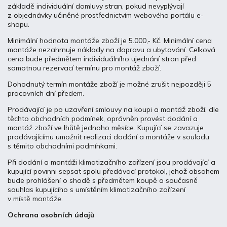
základě individuální domluvy stran, pokud nevyplývají
z objednávky učiněné prostřednictvím webového portálu e-
shopu.
Minimální hodnota montáže zboží je 5.000,- Kč. Minimální cena
montáže nezahrnuje náklady na dopravu a ubytování. Celková
cena bude předmětem individuálního ujednání stran před
samotnou rezervací termínu pro montáž zboží.
Dohodnutý termín montáže zboží je možné zrušit nejpozději 5
pracovních dní předem.
Prodávající je po uzavření smlouvy na koupi a montáž zboží, dle
těchto obchodních podmínek, oprávněn provést dodání a
montáž zboží ve lhůtě jednoho měsíce. Kupující se zavazuje
prodávajícímu umožnit realizaci dodání a montáže v souladu
s těmito obchodními podmínkami.
Při dodání a montáži klimatizačního zařízení jsou prodávající a
kupující povinni sepsat spolu předávací protokol, jehož obsahem
bude prohlášení o shodě s předmětem koupě a současně
souhlas kupujícího s umístěním klimatizačního zařízení
v místě montáže.
Ochrana osobních údajů