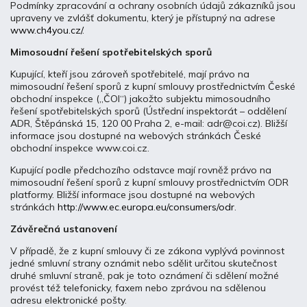
Podmínky zpracování a ochrany osobních údajů zákazníků jsou
upraveny ve zvlášť dokumentu, který je přístupný na adrese
www.ch4you.cz/
.
Mimosoudní řešení spotřebitelských sporů
Kupující, kteří jsou zároveň spotřebitelé, mají právo na
mimosoudní řešení sporů z kupní smlouvy prostřednictvím České
obchodní inspekce („ČOI“) jakožto subjektu mimosoudního
řešení spotřebitelských sporů (Ústřední inspektorát – oddělení
ADR, Štěpánská 15, 120 00 Praha 2, e-mail: adr@coi.cz). Bližší
informace jsou dostupné na webových stránkách České
obchodní inspekce www.coi.cz.
Kupující podle předchozího odstavce mají rovněž právo na
mimosoudní řešení sporů z kupní smlouvy prostřednictvím ODR
platformy. Bližší informace jsou dostupné na webových
stránkách
http://www.ec.europa.eu/consumers/odr
.
Závěrečná ustanovení
V případě, že z kupní smlouvy či ze zákona vyplývá povinnost
jedné smluvní strany oznámit nebo sdělit určitou skutečnost
druhé smluvní straně, pak je toto oznámení či sdělení možné
provést též telefonicky, faxem nebo zprávou na sdělenou
adresu elektronické pošty.