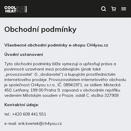
Obchodní podmínky
Všeobecné obchodní podmínky e-shopu CH4you.cz
Úvodní ustanovení
Tyto obchodní podmínky blíže vymezují a upřesňují práva a
povinnosti uzavírané mezi prodávajícím (jinak také
„provozovatel“ či „dodavatel“) a kupujícím prostřednictvím
internetového prodeje. Provozovatelem internetového obchodu
je společnost CH4you s.r.o., IČ: 08941971, se sídlem: Místecká
450, Letňany, 199 00 Praha 9, zapsaná v obchodním rejstříku
vedeném Městským soudem v Praze, oddíl C, vložka 327909.
Kontaktní údaje:
tel.: +420 608 441 551
e-mail: erik.kvietek@ch4you.cz