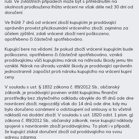
ruší. Ve zvláštních případech může být s přihlédnutím na
okolnosti prodloužena lhůta vrácení ne však déle než 30 dní od
doručení.
Ve lhůtě 7 dnů od vrácení zboží kupujícím je prodávající
oprávněn provést přezkoumání vráceného zboží, zejména za
účelem zjištění, zdali vrácené zboží není poškozeno,
opotřebeno či částečně spotřebováno.
Kupující bere na vědomí, že pokud zboží vrácené kupujícím bude
poškozeno, opotřebeno či částečně spotřebováno, vzniká
prodávajícímu vůči kupujícímu nárok na náhradu škody jemu tím
vzniklé. Nárok na úhradu vzniklé škody je prodávající oprávněn
jednostranně započíst proti nároku kupujícího na vrácení kupní
ceny.
V souladu s ust. § 1832 zákona č. 89/2012 Sb., občanský
zákoník, je prodávající povinen vrátit kupujícímu finanční
prostředky bez zbytečného odkladu obvykle do tří dnů ode dne
navrácení zboží, nejpozději však do 14 dnů ode dne, kdy mu
bylo doručeno oznámení o odstoupení od smlouvy a to včetně
nákladů na dodání zboží. V souladu s ust. 1820 odst. 1 písm. g)
zákona č. 89/2012 Sb., občanský zákoník, nese kupující náklady
spojené s navrácením zboží prodávajícímu. To platí i v případě,
že kupující získal doručení zboží od prodávajícího na svou
adresu zdarma.