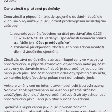
výrobku.
Cena zboží a platební podmínky
Cenu zboží a případné náklady spojené s dodáním zboží dle
kupní smlouvy může kupující uhradit prodávajícímu následujícími
způsoby:
bezhotovostně převodem na účet prodávajícího č.123-
1157360287/0100 vedený u společnosti Komerční banka
a.s (dále jen „
účet prodávajícího
“);
zálohově při objednání zboží s jeho následnou montáží
dle individuálního ujednání.
Zboží zůstává do úplného zaplacení kupní ceny ve vlastnictví
prodávajícího. V případě stornování objednávky nebo její části
ze strany dodavatele (např. zboží je doprodáno) jsou peníze
nebo jejich příslušná část obratem odeslány zpět na číslo účtu,
ze kterého byly převedeny, pokud není dohodnuto jinak.
Veškeré změny cen na internetovém obchodě jsou vyhrazeny.
Nabídka zboží vystaveného na e-shopu (včetně akčního
zboží/výprodeje) platí do vyprodání zásob či ztráty schopnosti
prodávajícího plnit. Cena je platná v době objednání.
Společně s kupní cenou je kupující povinen zaplatit
prodávajícímu také náklady spojené s balením a dodáním zboží