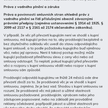
Práva z vadného plnění a záruka
Práva a povinnosti smluvních stran ohledně práv z
vadného plnění se řídí příslušnými obecně závaznými
právními předpisy (zejména ustanoveními § 1914 až 1925, §
2099 až 2117 a § 2161 až 2174 občanského zákoníku).
V případě, že věc při převzetí kupujícím není ve shodě s kupní
smlouvou, má kupující právo na to, aby prodávající bezplatně a
bez zbytečného odkladu věc uvedl do stavu odpovídajícího
kupní smlouvě, a to podle požadavku kupujícího buď výměnou
věci, nebo její opravou. Není-li takový postup možný, může
kupující požadovat přiměřenou slevu z ceny věci nebo od
smlouvy odstoupit. To neplatí, pokud kupující před převzetím
věci o rozporu s kupní smlouvou věděl nebo rozpor s kupní
smlouvou sám způsobil.
Prodávající odpovídá kupujícímu ve lhůtě 24 měsíců ode dne
převzetí zboží za to, že prodávaná věc je ve shodě s kupní
smlouvou, zejména, že je bez vad. Shodou s kupní smlouvou se
rozumí, že prodávaná věc má jakost a užitné vlastnosti
smlouvou požadované, prodávajícím, výrobcem nebo jeho
zástupcem popisované, nebo na základě jimi prováděné
reklamy očekávané, popřípadě jakost a užitné vlastnosti pro