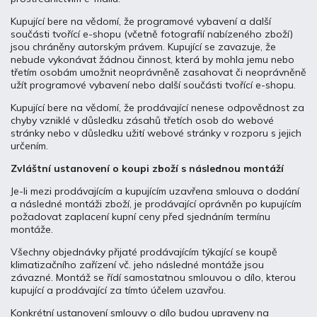
Kupující bere na vědomí, že programové vybavení a další
součásti tvořící e-shopu (včetně fotografií nabízeného zboží)
jsou chráněny autorským právem. Kupující se zavazuje, že
nebude vykonávat žádnou činnost, která by mohla jemu nebo
třetím osobám umožnit neoprávněně zasahovat či neoprávněně
užít programové vybavení nebo další součásti tvořící e-shopu.
Kupující bere na vědomí, že prodávající nenese odpovědnost za
chyby vzniklé v důsledku zásahů třetích osob do webové
stránky nebo v důsledku užití webové stránky v rozporu s jejich
určením.
Zvláštní ustanovení o koupi zboží s následnou montáží
Je-li mezi prodávajícím a kupujícím uzavřena smlouva o dodání
a následné montáži zboží, je prodávající oprávněn po kupujícím
požadovat zaplacení kupní ceny před sjednáním termínu
montáže.
Všechny objednávky přijaté prodávajícím týkající se koupě
klimatizačního zařízení vč. jeho následné montáže jsou
závazné. Montáž se řídí samostatnou smlouvou o dílo, kterou
kupující a prodávající za tímto účelem uzavřou.
Konkrétní ustanovení smlouvy o dílo budou upraveny na