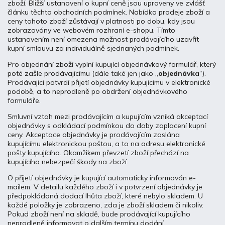
zboží. Bližší ustanovení o kupní ceně jsou upraveny ve zvlášť
článku těchto obchodních podmínek. Nabídka prodeje zboží a
ceny tohoto zboží zůstávají v platnosti po dobu, kdy jsou
zobrazovány ve webovém rozhraní e-shopu. Tímto
ustanovením není omezena možnost prodávajícího uzavřít
kupní smlouvu za individuálně sjednaných podmínek.
Pro objednání zboží vyplní kupující objednávkový formulář, který
poté zašle prodávajícímu (dále také jen jako „
objednávka
“).
Prodávající potvrdí přijetí objednávky kupujícímu v elektronické
podobě, a to neprodleně po obdržení objednávkového
formuláře.
Smluvní vztah mezi prodávajícím a kupujícím vzniká akceptací
objednávky s odkládací podmínkou do doby zaplacení kupní
ceny. Akceptace objednávky je prodávajícím zaslána
kupujícímu elektronickou poštou, a to na adresu elektronické
pošty kupujícího. Okamžikem převzetí zboží přechází na
kupujícího nebezpečí škody na zboží.
O přijetí objednávky je kupující automaticky informován e-
mailem. V detailu každého zboží i v potvrzení objednávky je
předpokládaná dodací lhůta zboží, které nebylo skladem. U
každé položky je zobrazeno, zda je zboží skladem či nikoliv.
Pokud zboží není na skladě, bude prodávající kupujícího
neprodleně informovat o dalším termínu dodání.