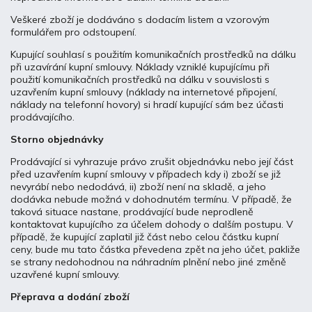
Veškeré zboží je dodáváno s dodacím listem a vzorovým
formulářem pro odstoupení.
Kupující souhlasí s použitím komunikačních prostředků na dálku
při uzavírání kupní smlouvy. Náklady vzniklé kupujícímu při
použití komunikačních prostředků na dálku v souvislosti s
uzavřením kupní smlouvy (náklady na internetové připojení,
náklady na telefonní hovory) si hradí kupující sám bez účasti
prodávajícího.
Storno objednávky
Prodávající si vyhrazuje právo zrušit objednávku nebo její část
před uzavřením kupní smlouvy v případech kdy i) zboží se již
nevyrábí nebo nedodává, ii) zboží není na skladě, a jeho
dodávka nebude možná v dohodnutém termínu. V případě, že
taková situace nastane, prodávající bude neprodleně
kontaktovat kupujícího za účelem dohody o dalším postupu. V
případě, že kupující zaplatil již část nebo celou částku kupní
ceny, bude mu tato částka převedena zpět na jeho účet, pakliže
se strany nedohodnou na náhradním plnění nebo jiné změně
uzavřené kupní smlouvy.
Přeprava a dodání zboží