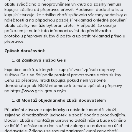
obalu svědčícího o neoprávněném vniknutí do zásilky nemusí
kupující zásilku od přepravce převzít. Podpisem dodacího listu
kupující stvrzuje, že zásilka zboží splňovala všechny podmínky a
náležitosti a na případnou pozdější reklamaci ohledně porušení
obalu zásilky nemůže být brán zřetel. V případě, že obal je
poškozen je nutné tuto informaci uvést do předávacího
protokolu přepravní služby či pošty a uplatnit reklamaci přímo u
přepravce.
Způsob doručování:
a)
Zásilková služba Geis
Expedice balíků, u kterých si kupující zvolí způsob dopravy
službou Geis se řídí podle pravidel provozovatele této služby.
Cenu za přepravu hradí kupující, pokud není výslovně
dohodnuto jinak. Bližší informace k tomuto způsobu přepravy
na
https://www.geis-group.cz/cs
.
d) Montáž objednaného zboží dodavatelem
Při učinění závazné objednávky a následné montáži zboží,
zejména klimatizačních jednotek je zboží dodáno prodávajícím.
Dodání zboží s montáží je upraveno zvlášť níže a bude učiněno
ve lhůtě 1 měsíce ode dne složení zálohy na realizaci na účet
dodavatele. Zálohou se rozumí zaplacení kupní ceny zboží.