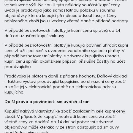
ve smluvené výši. Nejsou-li tyto náklady součástí kupní ceny,
uvádí je prodávající jako samostatnou položku v souhrnu
objednávky, kterou kupující při nákupu odsouhlasuje. Ceny
nabízeného zboží jsou uvedeny včetně daně z přidané hodnoty.
V případě bezhotovostní platby je kupní cena splatná do 14
dnů od uzavření kupní smlouvy.
V případě bezhotovostní platby je kupující povinen uhradit kupní
cenu zboží společně s uvedením variabilního symbolu platby. V
případě bezhotovostní platby je závazek kupujícího uhradit
kupní cenu splněn okamžikem připsání příslušné částky na účet
prodávajícího.
Prodávající je plátcem daně z přidané hodnoty. Daňový doklad
– fakturu vystaví prodávající kupujícímu po uhrazení ceny zboží
a zašle jej v elektronické podobě na elektronickou adresu
kupujícího.
Další práva a povinnosti smluvních stran
Kupující nabývá vlastnictví ke zboží zaplacením celé kupní ceny
zboží. V případě, že kupující neuhradí kupní cenu za zboží,
včetně ceny za dodání, do 14 dní od potvrzení závazné
objednávky, může kterákoliv ze stran odstoupit od smlouvy
prostřednictvím e-mailu.