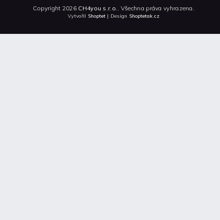
Copyright 2026
CH4you s.r.o.
. Všechna práva vyhrazena.
Vytvořil
Shoptet
| Design
Shoptetak.cz