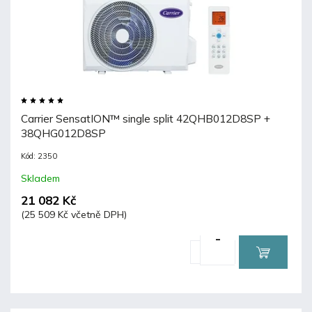
Carrier SensatION™ single split 42QHB012D8SP +
38QHG012D8SP
Kód:
2350
Skladem
21 082 Kč
(25 509 Kč včetně DPH)