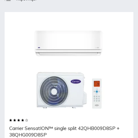
Nejdražší
Nejprodávanější
Abecedně
Carrier SensatION™ single split 42QHB009D8SP +
38QHG009D8SP