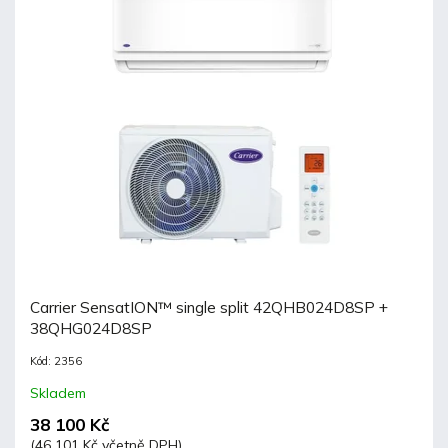
Carrier SensatION™ single split 42QHB024D8SP +
38QHG024D8SP
Kód:
2356
Skladem
38 100 Kč
(46 101 Kč včetně DPH)