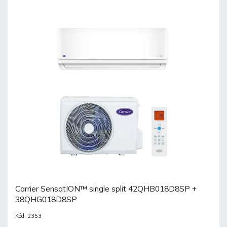
Carrier SensatION™ single split 42QHB018D8SP +
38QHG018D8SP
Kód:
2353