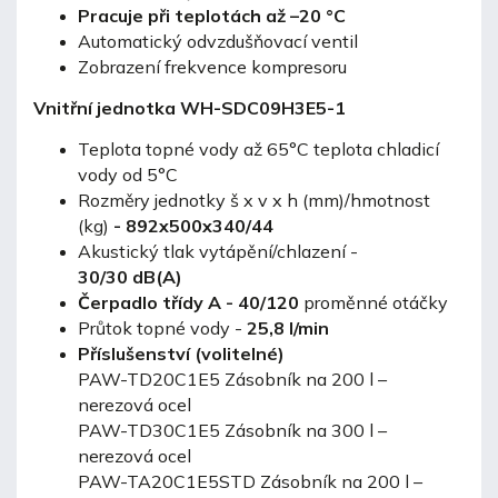
Pracuje při teplotách až –20 °C
Automatický odvzdušňovací ventil
Zobrazení frekvence kompresoru
Vnitřní jednotka WH-SDC09H3E5-1
Teplota topné vody až 65°C teplota chladicí
vody od 5°C
Rozměry jednotky š x v x h (mm)/hmotnost
(kg)
- 892x500x340/44
Akustický tlak vytápění/chlazení -
30/30 dB(A)
Čerpadlo třídy A - 40/120
proměnné otáčky
Průtok topné vody -
25,8
l/min
Příslušenství (volitelné)
PAW-TD20C1E5 Zásobník na 200 l –
nerezová ocel
PAW-TD30C1E5 Zásobník na 300 l –
nerezová ocel
PAW-TA20C1E5STD Zásobník na 200 l –