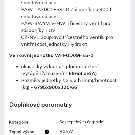
smaltovaná ocel
PAW-TA30C1E5STD Zásobník na 300 l –
smaltovaná ocel
PAW-3WYVLV-HW Třícestný ventil pro
zásobníky TUV
CZ-NV1 Souprava třícestného ventilu pro
vnitřní část jednotky Hydrokit
Venkovní jednotka WH-UD09HE5-1
akustický výkon při plném zatížení
(vytápění/chlazení) -
69
/68 dB(A)
Rozměry jednotky š x v x h (mm)/hmotnost
(kg) -
6795x900x320/66
Doplňkové parametry
Set tepelných čerpadel
Kategorie
:
9,0 kW
Topný výkon
:
?