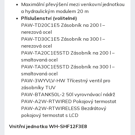
Maximální převýšení mezi venkovní jednotkou
a hydraulickým modulem 20 m
Příslušenství (volitelné)
PAW-TD20C1E5 Zásobník na 200 l –
nerezová ocel
PAW-TD30C1E5 Zásobník na 300 l –
nerezová ocel
PAW-TA20C1E5STD Zásobník na 200 l –
smaltovaná ocel
PAW-TA30C1E5STD Zásobník na 300 l –
smaltovaná ocel
PAW-3WYVLV-HW Třícestný ventil pro
zásobníky TUV
PAW-BTANK50L-2 50l vyrovnávací nádrž
PAW-A2W-RTWIRED Pokojový termostat
PAW-A2W-RTWIRELESS Bezdrátový
pokojový termostat s LCD
Vnitřní jednotka WH-SHF12F3E8