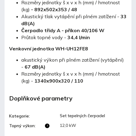
Rozměry jednotky š x v x h (mm) / hmotnost
(kg)
- 892x502x353 / 48
Akustický tlak vytápění při plném zatížení -
33
dB(A)
Čerpadlo třídy A - příkon 40/106 W
Průtok topné vody -
34,4 l/min
Venkovní jednotka
WH-UH12FE8
akustický výkon při plném zatížení (vytápění)
-
67 dB(A)
Rozměry jednotky š x v x h (mm) / hmotnost
(kg) -
1340x900x320 / 110
Doplňkové parametry
Set tepelných čerpadel
Kategorie
:
12,0 kW
Topný výkon
:
?