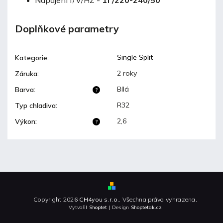
Doplňkové parametry
Single Split
Kategorie
:
2 roky
Záruka
:
Bílá
Barva
:
?
R32
Typ chladiva
:
2,6
Výkon
:
?
Copyright 2026
CH4you s.r.o.
. Všechna práva vyhrazena.
Vytvořil
Shoptet
| Design
Shoptetak.cz