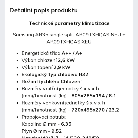
Detailní popis produktu
Technické parametry klimatizace
Samsung AR35 single split AR09TXHQASINEU +
AR09TXHQASIXEU
Energetická třída
A++ / A+
Výkon chlazení
2,6 kW
Výkon topení
2,9 kW
Ekologický typ chladiva R32
Režim Rychlého Chlazení
Rozměry vnitřní jednotky š x v x h
(mm)/hmotnost (kg) -
805x285x194 / 8.1
Rozměry venkovní jednotky š x v x h
(mm)/hmotnost (kg) -
720x495x270 / 23.2
Propojovací potrubí:
Kapalina Ø mm -
6.35
Plyn Ø mm -
9.52
Napájení f/V/HZ -
1f /220-240/50