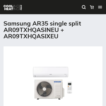
Samsung AR35 single split
AR09TXHQASINEU +
AR09TXHQASIXEU