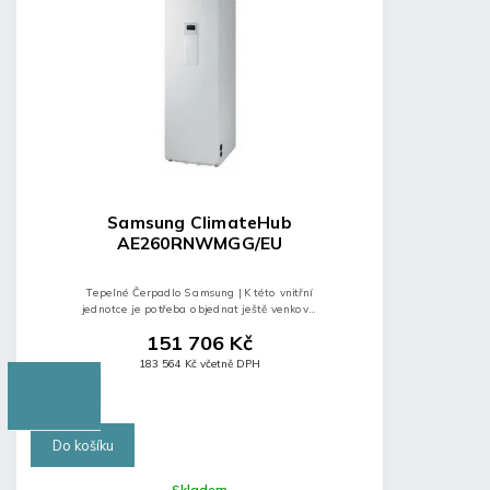
Samsung ClimateHub
AE260RNWMGG/EU
Tepelné Čerpadlo Samsung | K této vnitřní
jednotce je potřeba objednat ještě venkovní
jednotku.
151 706 Kč
183 564 Kč včetně DPH
Do košíku
Skladem