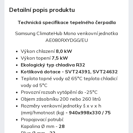
Detailní popis produktu
Technická specifikace tepelného čerpadla
Samsung ClimateHub Mono venkovní jednotka
AE080RXYDGG/EU
Výkon chlazení
8,0 kW
Výkon topení
7,5 kW
Ekologický typ chladiva R32
Kotlíková dotace - SVT24391, SVT24632
Teplota topné vody až 65°C teplota chladicí
vody od 5°C
Provozní rozsah vytápění do -25°C
Objem zásobníku 200 nebo 260 litrů
Rozměry venkovní jednotky š x v x h
(mm)/hmotnost (kg)
- 940x998x330 / 75
Propojovací potrubí:
Kapalina Ø mm -
28
Plyn Ø mm -
22