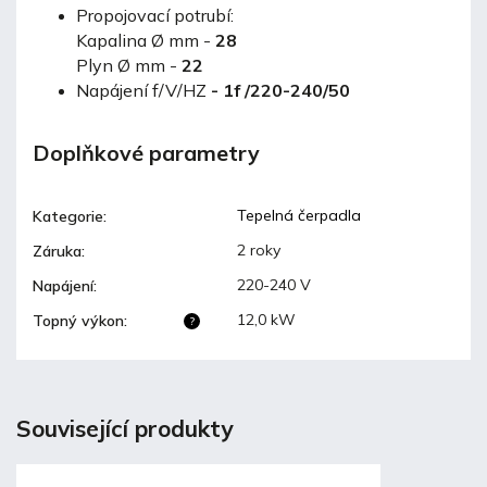
Propojovací potrubí:
Kapalina Ø mm -
28
Plyn Ø mm -
22
Napájení f/V/HZ
-
1f /220-240/50
Doplňkové parametry
Tepelná čerpadla
Kategorie
:
2 roky
Záruka
:
220-240 V
Napájení
:
12,0 kW
Topný výkon
:
?
Související produkty