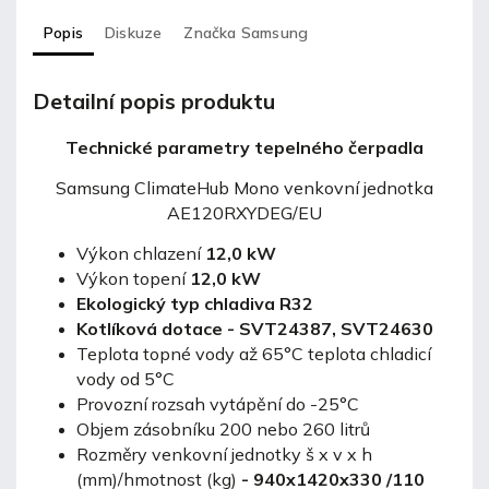
Popis
Diskuze
Značka
Samsung
Detailní popis produktu
Technické parametry tepelného čerpadla
Samsung ClimateHub Mono venkovní jednotka
AE120RXYDEG/EU
Výkon chlazení
12,0 kW
Výkon topení
12,0 kW
Ekologický typ chladiva R32
Kotlíková dotace - SVT24387, SVT24630
Teplota topné vody až 65°C teplota chladicí
vody od 5°C
Provozní rozsah vytápění do -25°C
Objem zásobníku 200 nebo 260 litrů
Rozměry venkovní jednotky š x v x h
(mm)/hmotnost (kg)
- 940x1420x330 /110