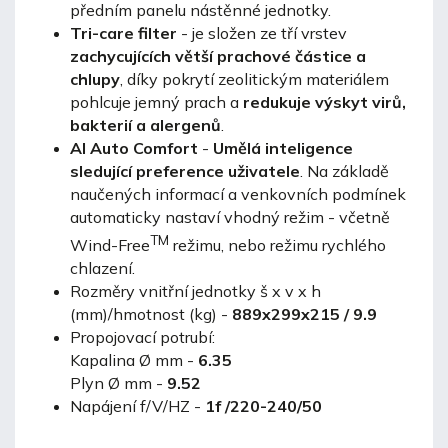
předním panelu nástěnné jednotky.
Tri-care filter
-
je složen ze tří vrstev
zachycujících větší prachové částice a
chlupy
, díky pokrytí zeolitickým materiálem
pohlcuje jemný prach a
redukuje výskyt virů,
bakterií a alergenů
.
AI Auto Comfort
-
Umělá inteligence
sledující preference uživatele
. Na základě
naučených informací a venkovních podmínek
automaticky nastaví vhodný režim - včetně
TM
Wind-Free
režimu, nebo režimu rychlého
chlazení.
Rozměry vnitřní jednotky š x v x h
(mm)/hmotnost (kg) -
889x299x215 / 9.9
Propojovací potrubí:
Kapalina Ø mm -
6.35
Plyn Ø mm -
9.52
Napájení f/V/HZ -
1f /220-240/50