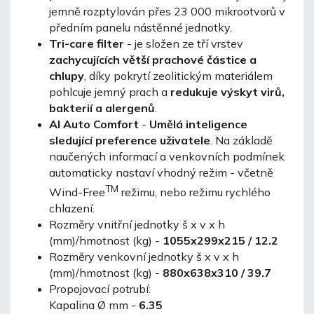
jemně rozptylován přes 23 000 mikrootvorů v
předním panelu nástěnné jednotky.
Tri-care filter
-
je složen ze tří vrstev
zachycujících větší prachové částice a
chlupy
, díky pokrytí zeolitickým materiálem
pohlcuje jemný prach a
redukuje výskyt virů,
bakterií a alergenů
.
AI Auto Comfort
-
Umělá inteligence
sledující preference uživatele
. Na základě
naučených informací a venkovních podmínek
automaticky nastaví vhodný režim - včetně
TM
Wind-Free
režimu, nebo režimu rychlého
chlazení.
Rozměry vnitřní jednotky š x v x h
(mm)/hmotnost (kg) -
1055x299x215 / 12.2
Rozměry venkovní jednotky š x v x h
(mm)/hmotnost (kg) -
880x638x310 / 39.7
Propojovací potrubí:
Kapalina Ø mm -
6.35