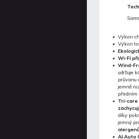
Tech
Samsu
Výkon ch
Výkon t
Ekologic
Wi-Fi př
Wind-Fr
udržuje 
průvanu 
jemně ro
předním 
Tri-care 
zachycuj
díky pokr
jemný pr
alergen
AI Auto