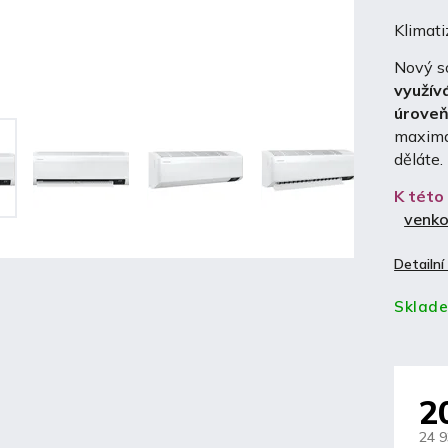
Klimat
Nový s
využív
úroveň
maximál
děláte.
K této
venko
Detailní
Sklad
2
24 