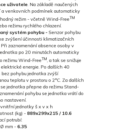
ce uživatele
. Na základě naučených
í a venkovních podmínek automaticky
TM
vhodný režim - včetně Wind-Free
ebo režimu rychlého chlazení.
vaný systém pohybu -
Senzor pohybu
ke zvýšení účinnosti klimatizačních
. Při zaznamenání absence osoby v
 jednotka po 20 minutách automaticky
TM
o režimu Wind-Free
, a tak se snižuje
elektrické energie. Po dalších 40
 bez pohybu jednotka zvýší
ou teplotu v prostoru o 2°C. Za dalších
 se jednotka přepne do režimu Stand-
zaznamenání pohybu se jednotka vrátí do
o nastavení.
nitřní jednotky š x v x h
tnost (kg) -
889x299x215 / 10.6
cí potrubí:
 Ø mm -
6.35