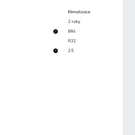
Klimatizace
2 roky
Bílá
?
R32
:
2,5
?