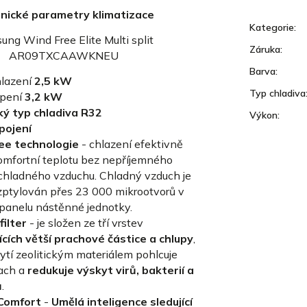
nické parametry klimatizace
Kategorie
:
ng Wind Free Elite Multi split
Záruka
:
AR09TXCAAWKNEU
Barva
:
lazení
2,5 kW
Typ chladiva
opení
3,2 kW
ký typ chladiva R32
Výkon
:
ipojení
ee technologie
-
chlazení efektivně
komfortní teplotu bez nepříjemného
chladného vzduchu. Chladný vzduch je
zptylován přes 23 000 mikrootvorů v
panelu nástěnné jednotky.
filter
-
je složen ze tří vrstev
ících větší prachové částice a chlupy
,
ytí zeolitickým materiálem pohlcuje
ach a
redukuje výskyt virů, bakterií a
ů
.
 Comfort
-
Umělá inteligence sledující