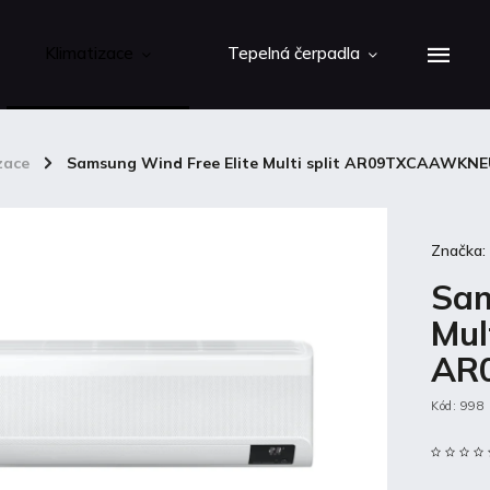
Klimatizace
Tepelná čerpadla
zace
/
Samsung Wind Free Elite Multi split AR09TXCAAWKN
Značka
Sam
Mult
AR
Kód:
998