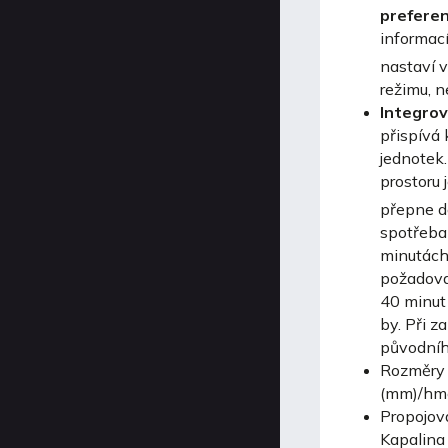
preferen
informac
nastaví 
režimu, n
Integro
přispívá 
jednotek
prostoru
přepne d
spotřeba 
minutách
požadovan
40 minut
by. Při 
původníh
Rozměry v
(mm)/hmo
Propojova
Kapalina