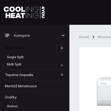
Top 5 produktů
Kategorie
Domů
/
Klimati
Carrier SensatION™ single
split 42QHB024D8SP +
Klimatizace
38QHG024D8SP
38 100 Kč
Single Split
Multi Split
Carrier SensatION™ single
split 42QHB018D8SP +
38QHG018D8SP
Tepelná čerpadla
31 242 Kč
Montáž klimatizace
Carrier SensatION™ single
split 42QHB012D8SP +
38QHG012D8SP
Značky
21 082 Kč
Ariston
Carrier SensatION™ single