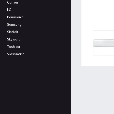
split 42QHB009D8SP +
Carrier
38QHG009D8SP
18 288 Kč
LG
Panasonic
Toshiba tepelné čerpadlo
Estia 8kW
Samsung
195 100 Kč
Sinclair
Skyworth
Toshiba
Viessmann