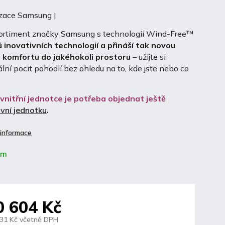
izace Samsung |
ortiment značky Samsung s technologií Wind-Free™
á inovativních technologií a přináší tak novou
 komfortu do jakéhokoli prostoru
– užijte si
ní pocit pohodlí bez ohledu na to, kde jste nebo co
 vnitřní jednotce je potřeba objednat ještě
vní jednotku
.
 informace
em
0 604 Kč
931 Kč včetně DPH