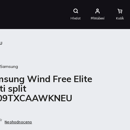
Nákupní
Košík
Hledat
Přihlášení
EU
:
Samsung
sung Wind Free Elite
i split
09TXCAAWKNEU
Neohodnoceno