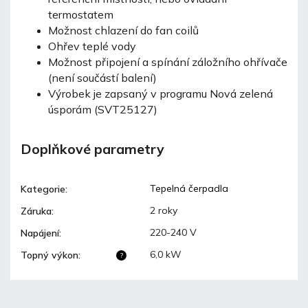
termostatem
Možnost chlazení do fan coilů
Ohřev teplé vody
Možnost připojení a spínání záložního ohřívače
(není součástí balení)
Výrobek je zapsaný v programu Nová zelená
úsporám (SVT25127)
Doplňkové parametry
Tepelná čerpadla
Kategorie
:
2 roky
Záruka
:
220-240 V
Napájení
:
6,0 kW
Topný výkon
:
?