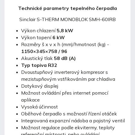
Technické parametry tepelného čerpadla
Sinclair S-THERM MONOBLOK SMH-60IRB
Výkon chlazení
5,8 kW
Výkon topení
6 kW
Rozměry š x v x h (mm)/hmotnost (kg) -
1150×345×758 / 96
Akustický tlak
58 dB (A)
Typ topiva R32
Dvoustupňový inverterový kompresor s
mezistupňovým vstřikováním par chladiva
Dotykový displej
Možnost ovládání přes internet pomocí
aplikace
Vysoká účinnost
Oběhové čerpadlo s možností řízení otáček
Integrovaná expanzní nádoba a pojistný ventil
Možnost regulace podle ekvitermy, teploty
referenční místnosti, nebo ovládání