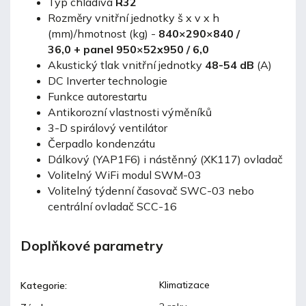
Typ chladiva
R32
Rozměry vnitřní jednotky š x v x h
(mm)/hmotnost (kg) -
840×290×840 /
36,0 + panel 950×52x950 / 6,0
Akustický tlak vnitřní jednotky
48-54 dB
(A)
DC Inverter technologie
Funkce autorestartu
Antikorozní vlastnosti výměníků
3-D spirálový ventilátor
Čerpadlo kondenzátu
Dálkový (YAP1F6) i nástěnný (XK117) ovladač
Volitelný WiFi modul SWM-03
Volitelný týdenní časovač SWC-03 nebo
centrální ovladač SCC-16
Doplňkové parametry
Klimatizace
Kategorie
: