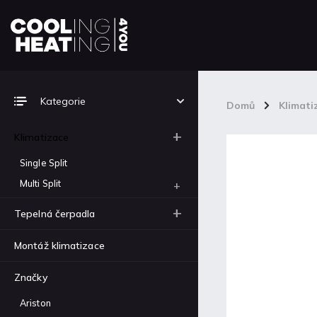
Top 5 produktů
Kategorie
Domů
/
Klimati
Carrier SensatION™ single
split 42QHB024D8SP +
Klimatizace
38QHG024D8SP
38 100 Kč
Single Split
Multi Split
Carrier SensatION™ single
split 42QHB018D8SP +
38QHG018D8SP
Tepelná čerpadla
31 242 Kč
Montáž klimatizace
Carrier SensatION™ single
split 42QHB012D8SP +
38QHG012D8SP
Značky
21 082 Kč
Ariston
Carrier SensatION™ single