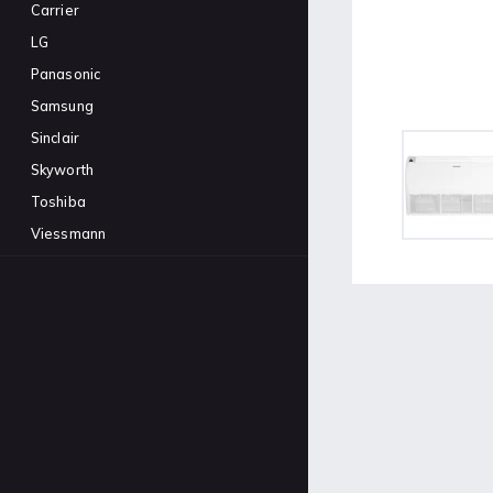
split 42QHB009D8SP +
Carrier
38QHG009D8SP
18 288 Kč
LG
Panasonic
Toshiba tepelné čerpadlo
Estia 8kW
Samsung
195 100 Kč
Sinclair
Skyworth
Toshiba
Viessmann