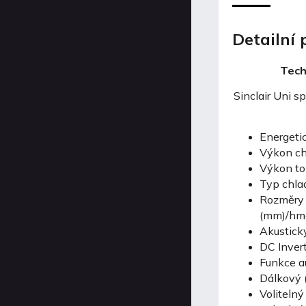
Detailní
Tech
Sinclair Uni s
Energetic
Výkon ch
Výkon to
Typ chla
Rozměry v
(mm)/hmo
Akustický
DC Inver
Funkce a
Dálkový 
Voliteln