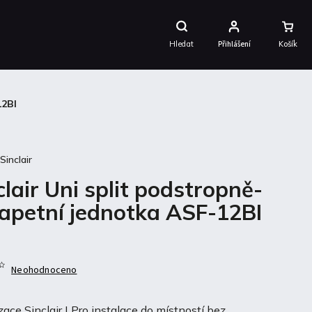
Nákupní
Košík
Hledat
Přihlášení
12BI
:
Sinclair
clair Uni split podstropně-
apetní jednotka ASF-12BI
Neohodnoceno
zace Sinclair | Pro instalace do místností bez