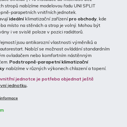
ých stropů nabízíme modelovou řadu UNI SPLIT
opně-parapetních vnitřních jednotek.
vují
ideální
klimatizační zařízení
pro obchody
, kde
eba místo na stěnách a strop je volný. Mohou být
vány i ve svislé poloze v pozici radiátorů.
jmostí jsou antikorozní vlastnosti výměníků a
autorestart. Nabízí se možnost ovládání standardním
ým ovladačem nebo komfortním nástěnným
čem.
Podstropně-parapetní klimatizační
ky
nabízíme v různých výkonech chlazení a topení.
 vnitřní jednotce je potřeba objednat ještě
vní jednotku
.
 informace
em