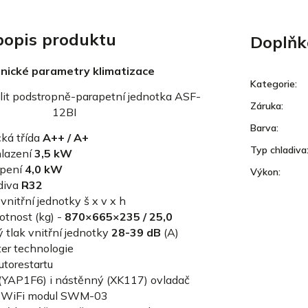
 popis produktu
Doplňk
nické parametry klimatizace
Kategorie
:
plit podstropně-parapetní jednotka ASF-
Záruka
:
12BI
Barva
:
ká třída
A++ / A+
Typ chladiva
lazení
3,5
kW
pení
4,0 kW
Výkon
:
diva
R32
nitřní jednotky š x v x h
tnost (kg) -
870×665×235 / 25,0
 tlak vnitřní jednotky
28-39 dB
(A)
ter technologie
utorestartu
(YAP1F6) i nástěnný (XK117) ovladač
ý WiFi modul SWM-03