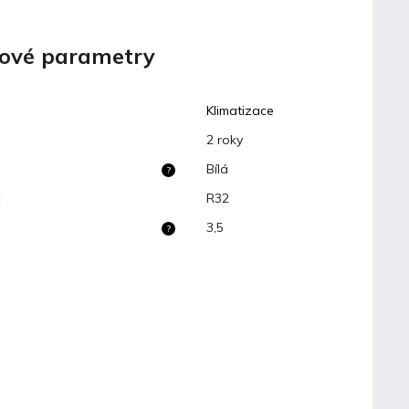
ové parametry
Klimatizace
2 roky
Bílá
?
R32
:
3,5
?