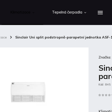
Klimatizace
Tepelná čerpadla
zace
/
Sinclair Uni split podstropně-parapetní jednotka ASF-
Značka
Sin
par
Kód:
845
Klimati