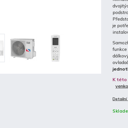
dvojit
podstr
Předsta
je potř
instalo
Samozře
funkce 
dálkov
ovlada
jednot
K této
venko
Detailní
Sklad