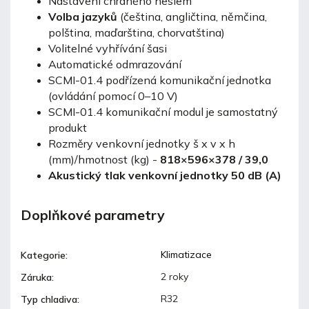
Nastavení chráněno heslem
Volba jazyků
(čeština, angličtina, němčina,
polština, maďarština, chorvatština)
Volitelné vyhřívání šasi
Automatické odmrazování
SCMI-01.4 podřízená komunikační jednotka
(ovládání pomocí 0–10 V)
SCMI-01.4 komunikační modul je samostatný
produkt
Rozměry venkovní jednotky š x v x h
(mm)/hmotnost (kg) -
818×596×378 / 39,0
Akustický tlak venkovní jednotky 50 dB (A)
Doplňkové parametry
Klimatizace
Kategorie
:
2 roky
Záruka
:
R32
Typ chladiva
: