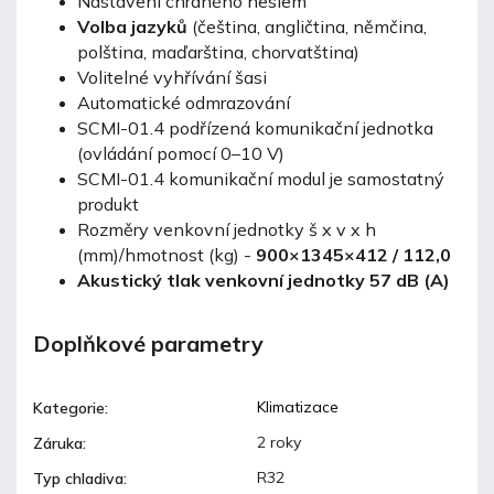
Nastavení chráněno heslem
Volba jazyků
(čeština, angličtina, němčina,
polština, maďarština, chorvatština)
Volitelné vyhřívání šasi
Automatické odmrazování
SCMI-01.4 podřízená komunikační jednotka
(ovládání pomocí 0–10 V)
SCMI-01.4 komunikační modul je samostatný
produkt
Rozměry venkovní jednotky š x v x h
(mm)/hmotnost (kg) -
900×1345×412 / 112,0
Akustický tlak venkovní jednotky 57 dB (A)
Doplňkové parametry
Klimatizace
Kategorie
:
2 roky
Záruka
:
R32
Typ chladiva
: