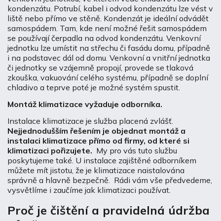
kondenzátu. Potrubí, kabel i odvod kondenzátu lze vést v
liště nebo přímo ve stěně. Kondenzát je ideální odvádět
samospádem. Tam, kde není možné řešit samospádem
se používají čerpadla na odvod kondenzátu. Venkovní
jednotku lze umístit na střechu či fasádu domu, případně
i na podstavec dál od domu. Venkovní a vnitřní jednotka
či jednotky se vzájemně propojí, provede se tlaková
zkouška, vakuování celého systému, případně se doplní
chladivo a teprve poté je možné systém spustit.
Montáž klimatizace vyžaduje odborníka.
Instalace klimatizace je služba placená zvlášť.
Nejjednodušším řešením je objednat montáž a
instalaci klimatizace přímo od firmy, od které si
klimatizaci pořizujete.
My pro vás tuto službu
poskytujeme také. U instalace zajištěné odborníkem
můžete mít jistotu, že je klimatizace naistalována
správně a hlavně bezpečně. Rádi vám vše předvedeme,
vysvětlíme i zaučíme jak klimatizaci používat.
Proč je čištění a pravidelná údržba