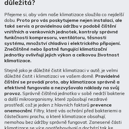
důležitá?
Přejeme si, aby vám naše klimatizace sloužila co nejdelší
dobu.
Proto pro vás poskytujeme nejen instalaci, ale
také servis a pravidelnou údržbu v podobě čištění
vnitřních a venkovních jednotek, kontroly správné
funkčnosti kompresoru, ventilátoru, těsnosti
systému, množství chladiva i elektrického připojení.
Znečištěné nebo špatně fungující klimatizační
jednotky ovlivňují jejich výkon a celkovou životnost
klimatizace.
Stejně jako je důležité čistit klimatizaci v autě, je velmi
důležité čistit i klimatizaci ve vašem domě.
Pravidelné
čištění se provádí proto, aby klimatizace správně a
efektivně fungovala a nezvyšovala náklady na svůj
provoz.
Správně čištěná jednotka v sobě nedrží bakterie
a další mikroorganismy, které způsobují nezdravé
prostředí, což je jeden z hlavních faktorů
prevence
onemocnění
. Filtry, které vás ochrání před bakteriemi a
částečkami prachu, a které klimatizace obsahují,
nemohou bez údržby správně fungovat. Zanesené části
klimatizace se více opotřebovávají a dochází tak ke